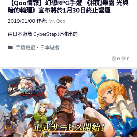
【Qoo情報】幻想RPG手遊 《相剋樂園 光與
暗的輪廻》宣布將於1月30日終止營運
2019/01/08
作者:
Mr. Qoo
由日本廠商 CyberStep 所推出的
手機遊戲
、
日本遊戲
0
0