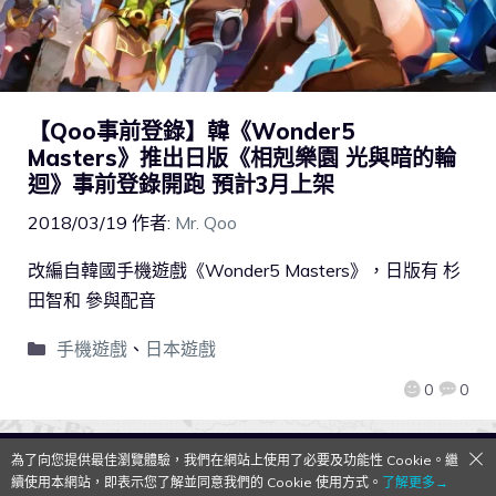
【Qoo事前登錄】韓《Wonder5
Masters》推出日版《相剋樂園 光與暗的輪
迴》事前登錄開跑 預計3月上架
2018/03/19
作者:
Mr. Qoo
改編自韓國手機遊戲《Wonder5 Masters》，日版有 杉
田智和 參與配音
手機遊戲
、
日本遊戲
0
0
為了向您提供最佳瀏覽體驗，我們在網站上使用了必要及功能性 Cookie。繼
QooApp Limited © 2026
續使用本網站，即表示您了解並同意我們的 Cookie 使用方式。
了解更多→