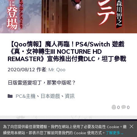
【Qoo情報】魔人再臨！PS4/Switch 遊戲
《真・女神轉生III NOCTURNE HD
REMASTER》宣佈推出付費DLC，坦丁參戰
2020/08/12
作者:
Mr. Qoo
日版雷道變坦丁，那繁中版呢？
PC&主機
、
日本遊戲
、
資訊
0
0
為了向您提供最佳瀏覽體驗，我們在網站上使用了必要及功能性 Cookie。繼
QooApp Limited © 2026
續使用本網站，即表示您了解並同意我們的 Cookie 使用方式。
了解更多→