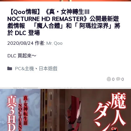
【Qoo情報】《真・女神轉生Ⅲ
NOCTURNE HD REMASTER》公開最新遊
戲情報 「魔人合體」和「 阿瑪拉深界」將
於 DLC 登場
2020/08/24
作者:
Mr. Qoo
DLC 買起來～
PC&主機
、
日本遊戲
0
0