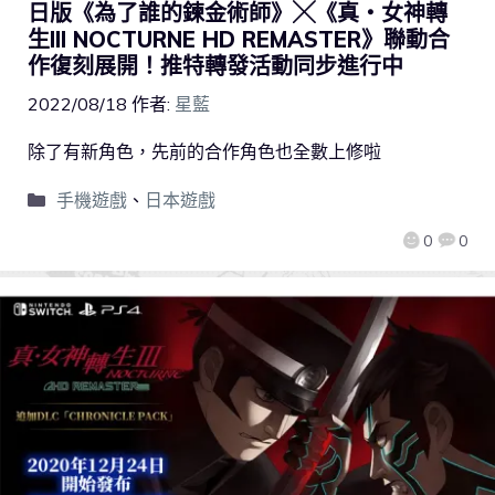
日版《為了誰的鍊金術師》╳《真・女神轉
生III NOCTURNE HD REMASTER》聯動合
作復刻展開！推特轉發活動同步進行中
2022/08/18
作者:
星藍
除了有新角色，先前的合作角色也全數上修啦
手機遊戲
、
日本遊戲
0
0