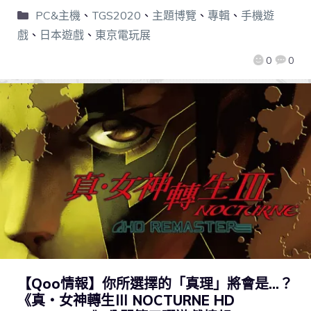
PC&主機
、
TGS2020
、
主題博覽
、
專輯
、
手機遊
戲
、
日本遊戲
、
東京電玩展
0
0
【Qoo情報】你所選擇的「真理」將會是…？
《真・女神轉生Ⅲ NOCTURNE HD