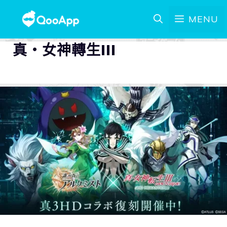
MENU
真・女神轉生III