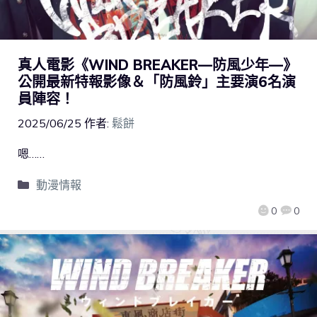
真人電影《WIND BREAKER—防風少年—》
公開最新特報影像＆「防風鈴」主要演6名演
員陣容！
2025/06/25
作者:
鬆餅
嗯……
動漫情報
0
0