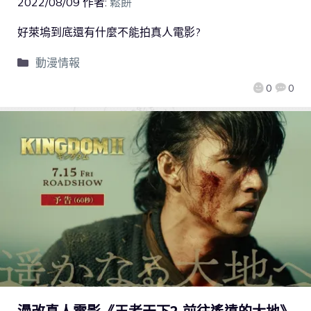
2022/08/09
作者:
鬆餅
好萊塢到底還有什麼不能拍真人電影?
動漫情報
0
0