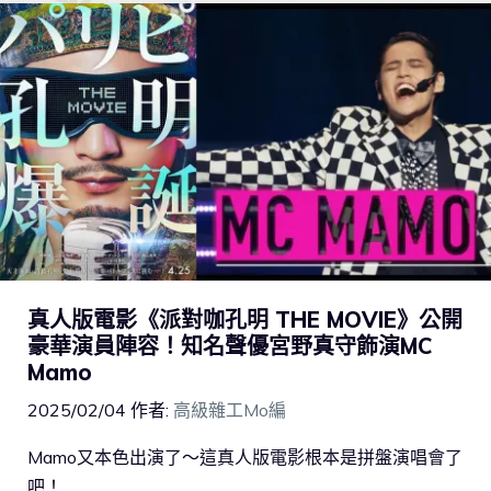
真人版電影《派對咖孔明 THE MOVIE》公開
豪華演員陣容！知名聲優宮野真守飾演MC
Mamo
2025/02/04
作者:
高級雜工Mo編
Mamo又本色出演了～這真人版電影根本是拼盤演唱會了
吧！