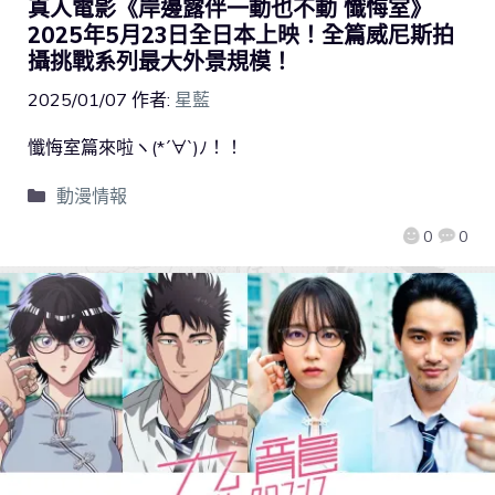
真人電影《岸邊露伴一動也不動 懺悔室》
2025年5月23日全日本上映！全篇威尼斯拍
攝挑戰系列最大外景規模！
2025/01/07
作者:
星藍
懺悔室篇來啦ヽ(*´∀`)ﾉ！！
動漫情報
0
0