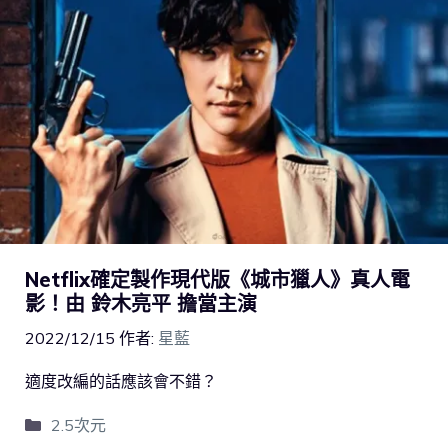
Netflix確定製作現代版《城市獵人》真人電
影！由 鈴木亮平 擔當主演
2022/12/15
作者:
星藍
適度改編的話應該會不錯？
2.5次元