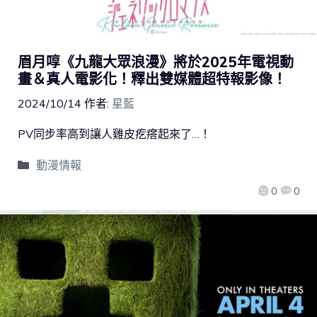
眉月啍《九龍大眾浪漫》將於2025年電視動
畫＆真人電影化！釋出雙媒體超特報影像！
2024/10/14
作者:
星藍
PV同步率高到讓人雞皮疙瘩起來了…！
動漫情報
0
0