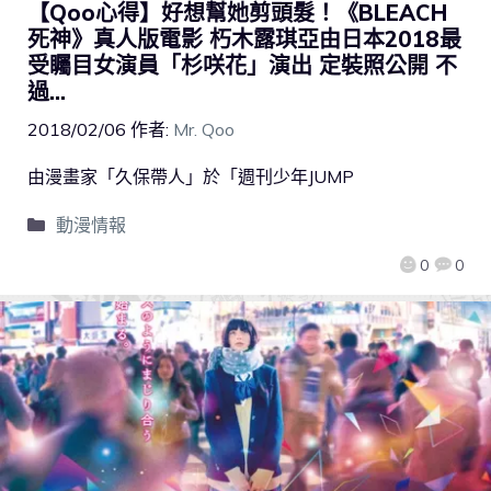
【Qoo心得】好想幫她剪頭髮！《BLEACH
死神》真人版電影 朽木露琪亞由日本2018最
受矚目女演員「杉咲花」演出 定裝照公開 不
過…
2018/02/06
作者:
Mr. Qoo
由漫畫家「久保帶人」於「週刊少年JUMP
動漫情報
0
0