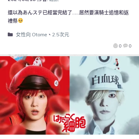
還以為あんステ已經當完結了……居然要演騎士追憶和返
禮祭
女性向 Otome
、
2.5次元
0
0