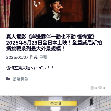
真人電影《岸邊露伴一動也不動 懺悔室》
2025年5月23日全日本上映！全篇威尼斯拍
攝挑戰系列最大外景規模！
2025/01/07
作者:
星藍
懺悔室篇來啦ヽ(*´∀`)ﾉ！！
動漫情報
0
0