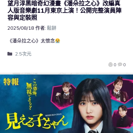
望月淳黑暗奇幻漫畫《潘朵拉之心》改編真
人版音樂劇11月東京上演！公開完整演員陣
容與定裝照
2025/08/18
作者:
鬆餅
《潘朵拉之心》太懷念
2.5次元
0
0