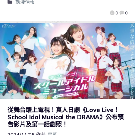
動漫情報
0
0
從舞台躍上電視！真人日劇《Love Live！
School Idol Musical the DRAMA》公布預
告影片及第一話劇照！
2024/11/05
作者:
星藍