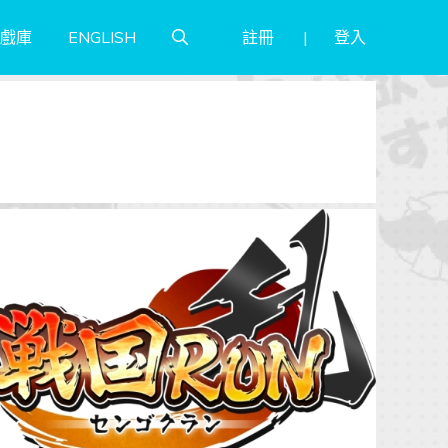
註冊
登入
戲庫
ENGLISH