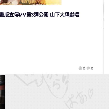
》動畫版宣傳MV第3彈公開 山下大輝獻唱
0
0