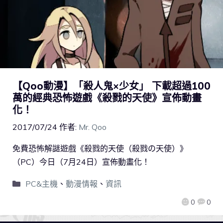
【Qoo動漫】「殺人鬼×少女」 下載超過100
萬的經典恐怖遊戲《殺戮的天使》宣佈動畫
化！
2017/07/24
作者:
Mr. Qoo
免費恐怖解謎遊戲《殺戮的天使（殺戮の天使）》
（PC）今日（7月24日）宣佈動畫化！
PC&主機
、
動漫情報
、
資訊
0
0