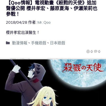
【Qoo情報】電視動畫《殺戮的天使》追加
聲優公開 櫻井孝宏、藤原夏海、伊瀨茉莉也
參戰！
2018/04/28
作者:
Mr. Qoo
櫻井孝宏出演醫生！
動漫情報
、
手機遊戲
、
日本遊戲
0
0