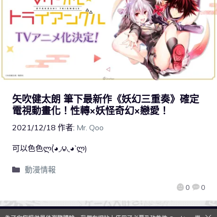
矢吹健太朗 筆下最新作《妖幻三重奏》確定
電視動畫化！性轉×妖怪奇幻×戀愛！
2021/12/18
作者:
Mr. Qoo
可以色色ლ(́◕◞౪◟◕‵ლ)
動漫情報
0
0