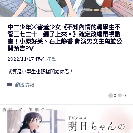
中二少年╳害羞少女《不知內情的轉學生不
管三七二十一纏了上來。》確定改編電視動
畫！小原好美、石上静香 飾演男女主角並公
開預告PV
2022/11/17
作者:
星藍
就算是小學生也照樣閃給你看！
動漫情報
0
0