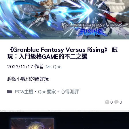
《Granblue Fantasy Versus Rising》 試
玩：入門級格GAME的不二之選
2023/12/17
作者:
Mr. Qoo
碧藍小戰也的確好玩
PC&主機
、
Qoo獨家
、
心得測評
0
0