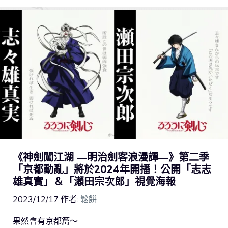
《神劍闖江湖 ―明治劍客浪漫譚―》第二季
「京都動亂」將於2024年開播！公開「志志
雄真實」＆「瀨田宗次郎」視覺海報
2023/12/17
作者:
鬆餅
果然會有京都篇～