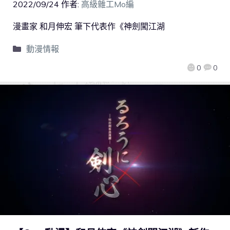
2022/09/24
作者:
高級雜工Mo編
漫畫家 和月伸宏 筆下代表作《神劍闖江湖
動漫情報
0
0