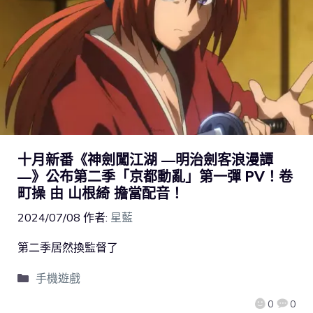
十月新番《神劍闖江湖 ―明治劍客浪漫譚
―》公布第二季「京都動亂」第一彈 PV！卷
町操 由 山根綺 擔當配音！
2024/07/08
作者:
星藍
第二季居然換監督了
手機遊戲
0
0