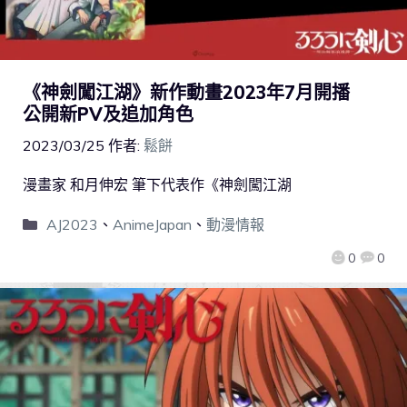
《神劍闖江湖》新作動畫2023年7月開播
公開新PV及追加角色
2023/03/25
作者:
鬆餅
漫畫家 和月伸宏 筆下代表作《神劍闖江湖
AJ2023
、
AnimeJapan
、
動漫情報
0
0