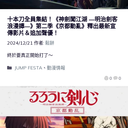
十本刀全員集結！《神劍闖江湖 ―明治劍客
浪漫譚―》第二季《京都動亂》釋出最新宣
傳影片＆追加聲優！
2024/12/21
作者:
鬆餅
終於要真正開始打了～
JUMP FESTA
、
動漫情報
0
0