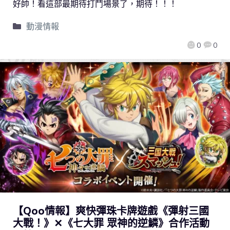
好帥！看這部最期待打鬥場景了，期待！！！
動漫情報
0
0
【Qoo情報】爽快彈珠卡牌遊戲《彈射三國
大戰！》✕《七大罪 眾神的逆鱗》合作活動