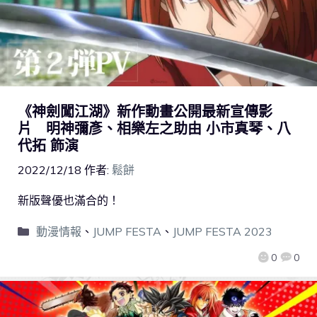
《神劍闖江湖》新作動畫公開最新宣傳影
片 明神彌彥、相樂左之助由 小市真琴、八
代拓 飾演
2022/12/18
作者:
鬆餅
新版聲優也滿合的！
動漫情報
、
JUMP FESTA
、
JUMP FESTA 2023
0
0