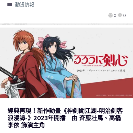
動漫情報
0
0
經典再現！新作動畫《神劍闖江湖-明治劍客
浪漫譚-》2023年開播 由 斉藤壮馬、高橋
李依 飾演主角