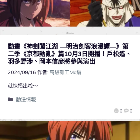
動畫《神劍闖江湖 ―明治劍客浪漫譚―》第
二季《京都動亂》篇10月3日開播！戶松遙、
羽多野渉、岡本信彦將參與演出
2024/09/16
作者:
高級雜工Mo編
就快播出啦～
動漫情報
0
0