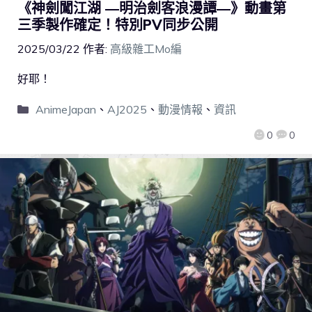
《神劍闖江湖 ―明治劍客浪漫譚―》動畫第
三季製作確定！特別PV同步公開
2025/03/22
作者:
高級雜工Mo編
好耶！
AnimeJapan
、
AJ2025
、
動漫情報
、
資訊
0
0