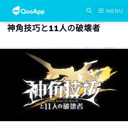
MENU
神角技巧と11人の破壊者