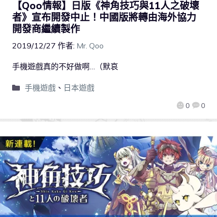
【Qoo情報】日版《神角技巧與11人之破壞
者》宣布開發中止！中國版將轉由海外協力
開發商繼續製作
2019/12/27
作者:
Mr. Qoo
手機遊戲真的不好做啊…（默哀
手機遊戲
、
日本遊戲
0
0