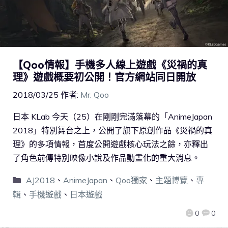
【Qoo情報】手機多人線上遊戲《災禍的真
理》遊戲概要初公開！官方網站同日開放
2018/03/25
作者:
Mr. Qoo
日本 KLab 今天（25）在剛剛完滿落幕的「AnimeJapan
2018」特別舞台之上，公開了旗下原創作品《災禍的真
理》的多項情報，首度公開遊戲核心玩法之餘，亦釋出
了角色前傳特別映像小說及作品動畫化的重大消息。
AJ2018
、
AnimeJapan
、
Qoo獨家
、
主題博覽
、
專
輯
、
手機遊戲
、
日本遊戲
0
0