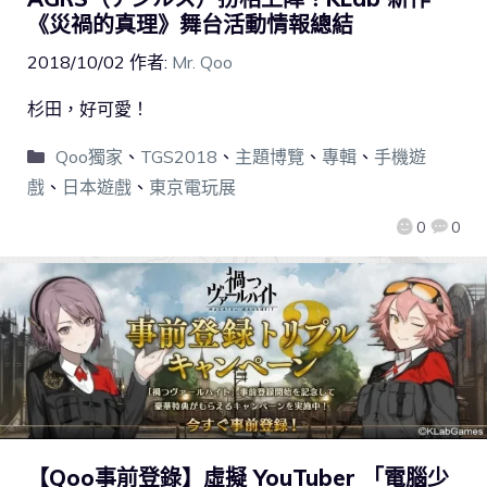
《災禍的真理》舞台活動情報總結
2018/10/02
作者:
Mr. Qoo
杉田，好可愛！
Qoo獨家
、
TGS2018
、
主題博覽
、
專輯
、
手機遊
戲
、
日本遊戲
、
東京電玩展
0
0
【Qoo事前登錄】虛擬 YouTuber 「電腦少