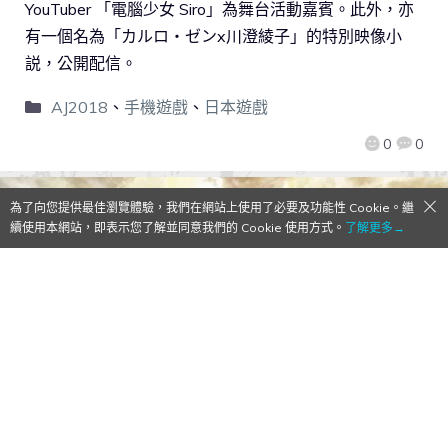
YouTuber 「電腦少女 Siro」為舞台活動嘉賓。此外，亦
有一個名為「カルロ・ゼンx川澄綾子」的特別映像小
説，公開配信。
AJ2018
、
手機遊戲
、
日本遊戲
0
0
為了向您提供最佳瀏覽體驗，我們在網站上使用了必要及功能性 Cookie。繼
續使用本網站，即表示您了解並同意我們的 Cookie 使用方式。
了解更多→