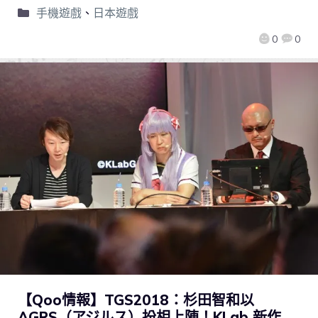
手機遊戲
、
日本遊戲
0
0
【Qoo情報】TGS2018：杉田智和以
AGRS（アジルス）扮相上陣！KLab 新作