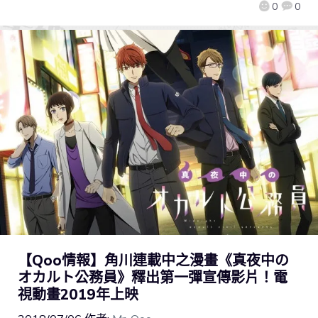
0
0
【Qoo情報】角川連載中之漫畫《真夜中の
オカルト公務員》釋出第一彈宣傳影片！電
視動畫2019年上映