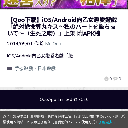
【Qoo下載】iOS/Android向乙女戀愛遊戲
「絶対絶命弾丸キス～私のハートを撃ち抜
いて～（生死之吻）」上架 附APK檔
2014/05/01
作者:
Mr. Qoo
iOS/Android向乙女戀愛遊戲「絶
手機遊戲
、
日本遊戲
0
0
QooApp Limited © 2026
為了向您提供最佳瀏覽體驗，我們在網站上使用了必要及功能性 Cookie。繼
續使用本網站，即表示您了解並同意我們的 Cookie 使用方式。
了解更多→