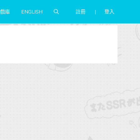
註冊
登入
戲庫
ENGLISH