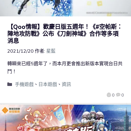
【Qoo情報】歡慶日版五週年！《#空帕斯：
陣地攻防戰》公布《刀劍神域》合作等多項
消息
2021/12/20
作者:
星藍
轉瞬來已經5週年了，而本月更會推出新版本實現台日共
鬥！
手機遊戲
、
日本遊戲
、
資訊
0
0