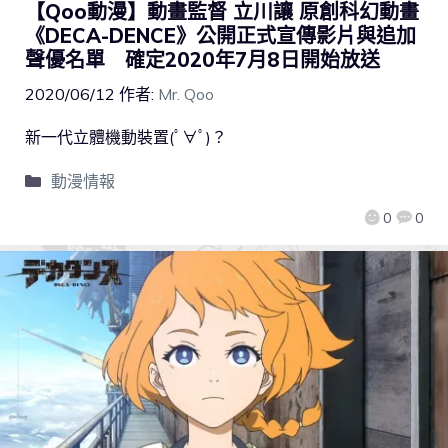
【Qoo動漫】動畫監督 立川讓 原創科幻動畫
《DECA-DENCE》公開正式宣傳影片與追加
聲優名單 確定2020年7月8日開始放送
2020/06/12
作者:
Mr. Qoo
新一代立體機動裝置(ﾟ∀ﾟ)？
動漫情報
0
0