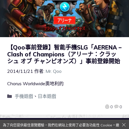
【Qoo事前登錄】智能手機SLG「AERENA –
Clash of Champions（アリーナ：クラッ
シュ オブ チャンピオンズ）」事前登錄開始
2014/11/21
作者:
Mr. Qoo
Chorus Worldwide奧地利的
手機遊戲
、
日本遊戲
0
0
為了向您提供最佳瀏覽體驗，我們在網站上使用了必要及功能性 Cookie。繼
QooApp Limited © 2026