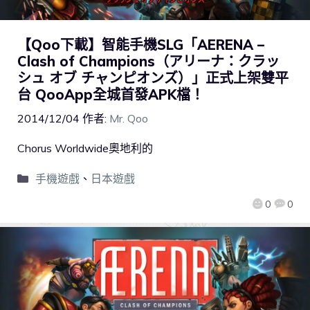
【Qoo下載】智能手機SLG「AERENA –
Clash of Champions（アリーナ：クラッ
シュ オブ チャンピオンズ）」正式上架雙平
台 QooApp全城首發APK檔！
2014/12/04
作者:
Mr. Qoo
Chorus Worldwide奧地利的
手機遊戲
、
日本遊戲
0
0