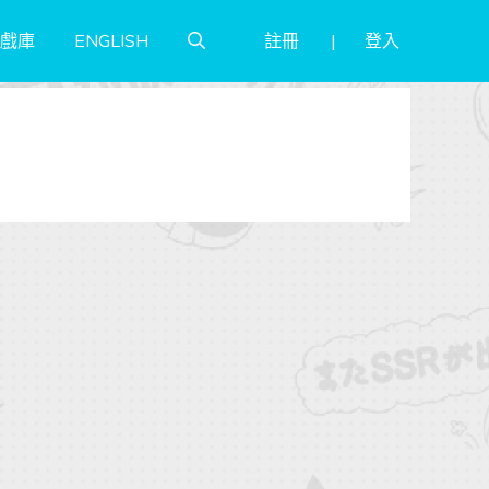
註冊
登入
戲庫
ENGLISH