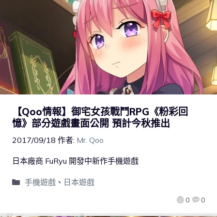
【Qoo情報】御宅女孩戰鬥RPG《粉彩回
憶》部分遊戲畫面公開 預計今秋推出
2017/09/18
作者:
Mr. Qoo
日本廠商 FuRyu 開發中新作手機遊戲
手機遊戲
、
日本遊戲
0
0