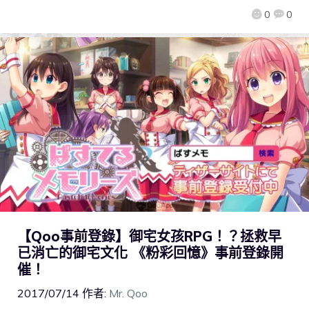
0
0
【Qoo事前登錄】御宅女孩RPG！？拯救早
已消亡的御宅文化 《粉彩回憶》事前登錄開
催！
2017/07/14
作者:
Mr. Qoo