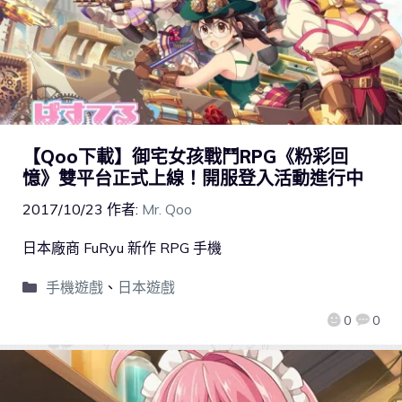
【Qoo下載】御宅女孩戰鬥RPG《粉彩回
憶》雙平台正式上線！開服登入活動進行中
2017/10/23
作者:
Mr. Qoo
日本廠商 FuRyu 新作 RPG 手機
手機遊戲
、
日本遊戲
0
0