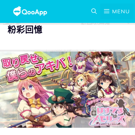
MENU
粉彩回憶