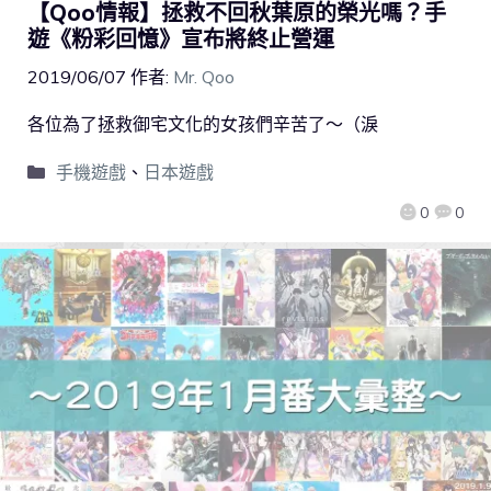
【Qoo情報】拯救不回秋葉原的榮光嗎？手
遊《粉彩回憶》宣布將終止營運
2019/06/07
作者:
Mr. Qoo
各位為了拯救御宅文化的女孩們辛苦了～（淚
手機遊戲
、
日本遊戲
0
0