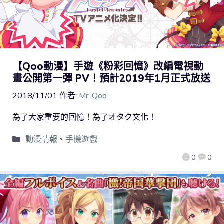
【Qoo動漫】手遊《粉彩回憶》改編電視動
畫公開第一彈 PV！預計2019年1月正式放送
2018/11/01
作者:
Mr. Qoo
為了大家重要的回憶！為了オタク文化！
動漫情報
、
手機遊戲
0
0