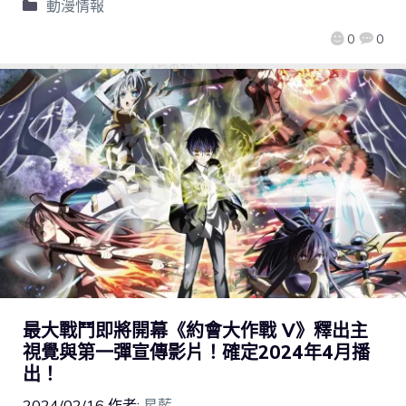
動漫情報
0
0
最大戰鬥即將開幕《約會大作戰 V》釋出主
視覺與第一彈宣傳影片！確定2024年4月播
出！
2024/02/16
作者:
星藍