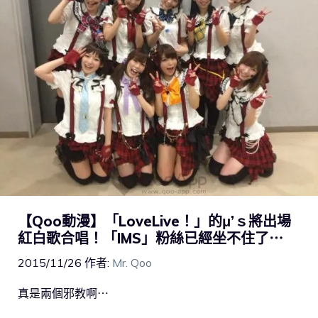
【Qoo動漫】「LoveLive！」的μ’ｓ將出場
紅白歌合唱！「IMS」粉絲已經坐不住了⋯
2015/11/26
作者:
Mr. Qoo
真是兩個邪教啊⋯