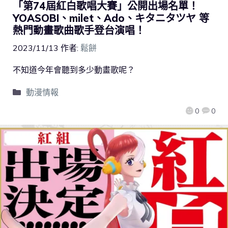
「第74屆紅白歌唱大賽」公開出場名單！
YOASOBI、milet、Ado、キタニタツヤ 等
熱門動畫歌曲歌手登台演唱！
2023/11/13
作者:
鬆餅
不知道今年會聽到多少動畫歌呢？
動漫情報
0
0