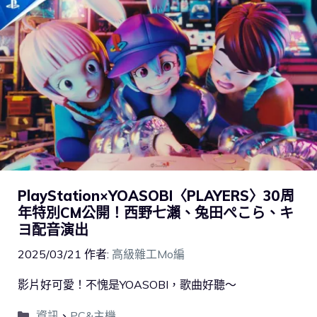
PlayStation×YOASOBI〈PLAYERS〉30周
年特別CM公開！西野七瀨、兔田ぺこら、キ
ヨ配音演出
2025/03/21
作者:
高級雜工Mo編
影片好可愛！不愧是YOASOBI，歌曲好聽～
資訊
、
PC&主機