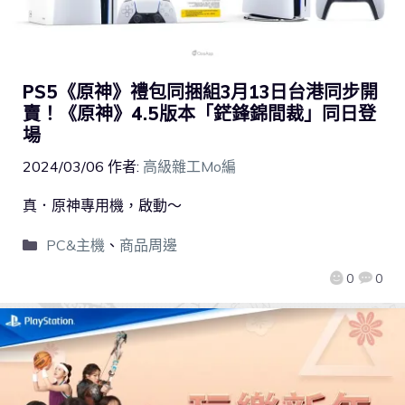
PS5《原神》禮包同捆組3月13日台港同步開
賣！《原神》4.5版本「鋩鋒錦間裁」同日登
場
2024/03/06
作者:
高級雜工Mo編
真．原神專用機，啟動～
PC&主機
、
商品周邊
0
0