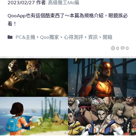
2023/02/27
作者:
高級雜工Mo編
QooApp也有這個酷東西了～本篇為規格介紹，眼鏡族必
看！
PC&主機
、
Qoo獨家
、
心得測評
、
資訊
、
開箱
0
0