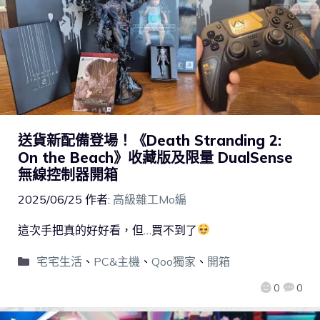
送貨新配備登場！《Death Stranding 2:
On the Beach》收藏版及限量 DualSense
無線控制器開箱
2025/06/25
作者:
高級雜工Mo編
這次手把真的好好看，但…買不到了
宅宅生活
、
PC&主機
、
Qoo獨家
、
開箱
0
0