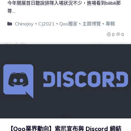
今年開展首日聽說排隊入場狀況不少，進場看到bilibili那
尊…
ChinaJoy
、
CJ2021
、
Qoo獨家
、
主題博覽
、
專輯
0
0
【Qoo業界動向】索尼宣布與 Discord 締結