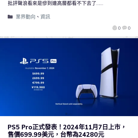
批評聲浪看來是慘到連高層都看不下去了……
業界動向
、
資訊
0
0
PS5 Pro正式發表！2024年11月7日上市，
售價699.99美元，台幣為24280元