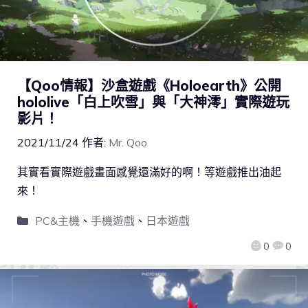
【Qoo情報】沙盒遊戲《Holoearth》公開
hololive「白上吹雪」與「大神澪」實際遊玩
影片！
2021/11/24
作者:
Mr. Qoo
其實看實際遊戲畫面感覺還滿好的啊！等遊戲推出油起
來！
PC&主機
、
手機遊戲
、
日本遊戲
0
0