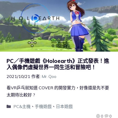
PC／手機遊戲《Holoearth》正式發表！進
入偶像們虛擬世界一同生活和冒險吧！
2021/10/21
作者:
Mr. Qoo
看VR乒乓就知道 COVER 的開發實力，好像還是先不要
太期待比較好 ?
PC&主機
、
手機遊戲
、
日本遊戲
0
0