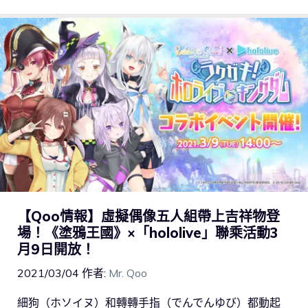
【Qoo情報】虛擬偶像五人組帶上吉祥物登
場！《塗鴉王國》×「hololive」聯乘活動3
月9日開放！
2021/03/04
作者:
Mr. Qoo
細狗（ホソイヌ）和轉轉手指（でんでんゆび）都動起