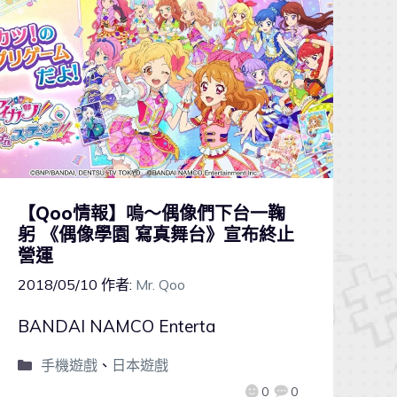
【Qoo情報】嗚～偶像們下台一鞠
躬 《偶像學園 寫真舞台》宣布終止
營運
2018/05/10
作者:
Mr. Qoo
BANDAI NAMCO Enterta
手機遊戲
、
日本遊戲
0
0