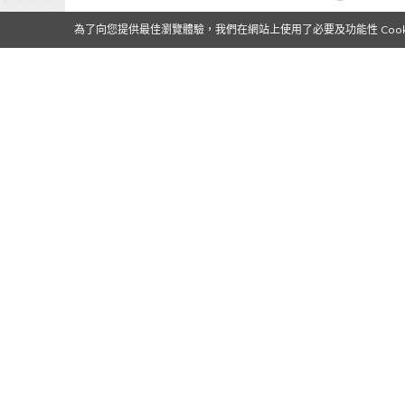
為了向您提供最佳瀏覽體驗，我們在網站上使用了必要及功能性 Cooki
【Qoo情報】《美男高校地球防衛
部LOVE！LOVE！GAME！》5月
10日終止營運
2017/02/02
作者:
Mr. Qoo
遊戲《美男高校地球防衛部LOVE！
LOVE！GAME！》昨日於官網上宣佈