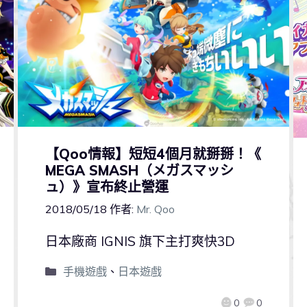
【Qoo情報】短短4個月就掰掰！《
MEGA SMASH（メガスマッシ
ュ）》宣布終止營運
2018/05/18
作者:
Mr. Qoo
日本廠商 IGNIS 旗下主打爽快3D
手機遊戲
、
日本遊戲
0
0