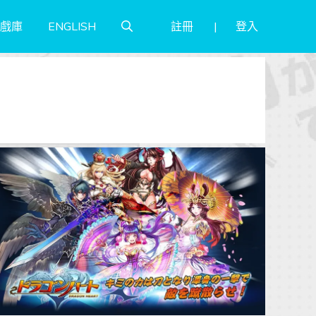
註冊
登入
戲庫
ENGLISH