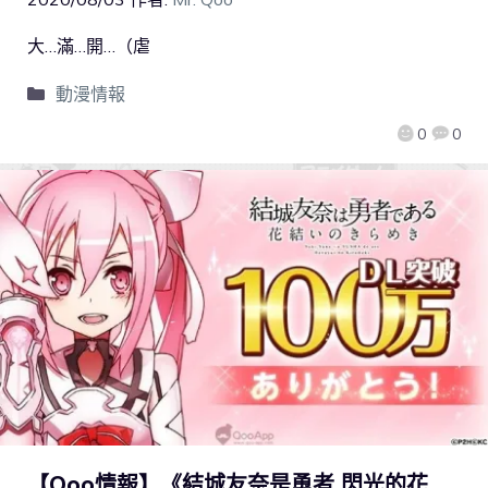
大…滿…開…（虐
動漫情報
0
0
【Qoo情報】《結城友奈是勇者 閃光的花