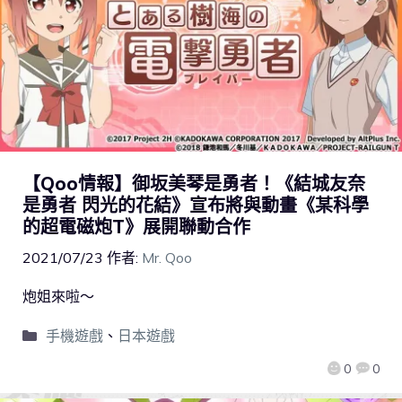
【Qoo情報】御坂美琴是勇者！《結城友奈
是勇者 閃光的花結》宣布將與動畫《某科學
的超電磁炮T》展開聯動合作
2021/07/23
作者:
Mr. Qoo
炮姐來啦～
手機遊戲
、
日本遊戲
0
0