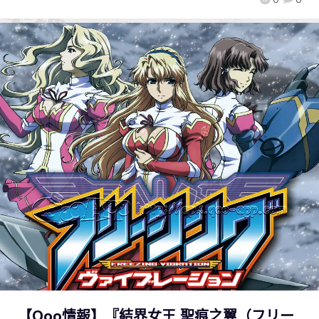
【Qoo情報】『結界女王 聖痕之翼（フリー