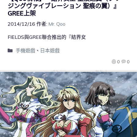
ジングヴァイブレーション 聖痕の翼）』
GREE上架
2014/12/16
作者:
Mr. Qoo
FIELDS與GREE聯合推出的『結界女
手機遊戲
、
日本遊戲
0
0