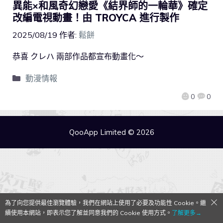
異能×和風奇幻戀愛《結界師的一輪華》確定
改編電視動畫！由 TROYCA 進行製作
2025/08/19
作者:
鬆餅
恭喜 クレハ 兩部作品都宣布動畫化～
動漫情報
0
0
QooApp Limited © 2026
為了向您提供最佳瀏覽體驗，我們在網站上使用了必要及功能性 Cookie。繼
續使用本網站，即表示您了解並同意我們的 Cookie 使用方式。
了解更多→