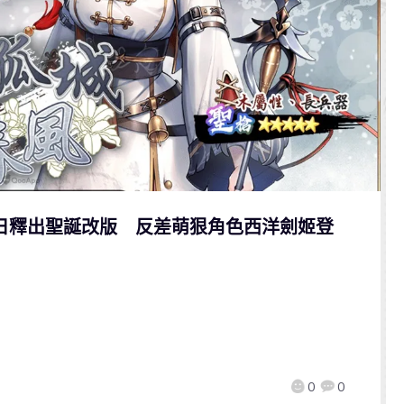
6日釋出聖誕改版 反差萌狠角色西洋劍姬登
0
0