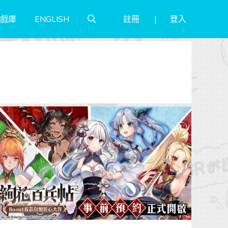
註冊
登入
戲庫
ENGLISH