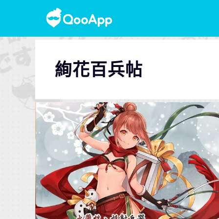
絢花百兵帖