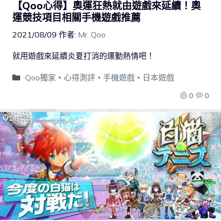
【Qoo心得】奧運狂熱就由遊戲來延續！奧
運競技項目相關手機遊戲推薦
2021/08/09
作者:
Mr. Qoo
就用遊戲來延續炎夏打消的運動熱情吧！
Qoo獨家
、
心得測評
、
手機遊戲
、
日本遊戲
0
0