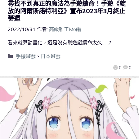
尋找不到真正的魔法為手遊續命！手遊《綻
放的阿爾斯諾特利亞》宣布2023年3月終止
營運
2022/10/31
作者:
高級雜工Mo編
看來就算動畫化，還是沒有幫遊戲續命太久……?
手機遊戲
、
日本遊戲
0
0