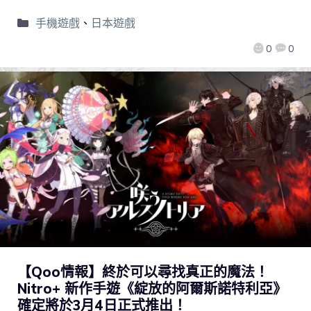
手機遊戲
、
日本遊戲
0
0
【Qoo情報】終於可以尋找真正的魔法！
Nitro+ 新作手遊《綻放的阿爾斯諾特利亞》
確定將於3月4日正式推出！