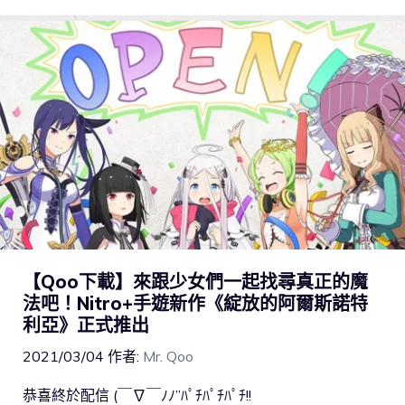
【Qoo下載】來跟少女們一起找尋真正的魔
法吧！Nitro+手遊新作《綻放的阿爾斯諾特
利亞》正式推出
2021/03/04
作者:
Mr. Qoo
恭喜終於配信 (￣∇￣ﾉﾉ”ﾊﾟﾁﾊﾟﾁﾊﾟﾁ!!