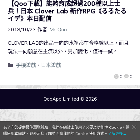
【Qoo下載】能夠育成超過200種以上士
兵！日本 Clover Lab 新作RPG《るるたる
イデ》本日配信
2018/10/23
作者:
Mr. Qoo
CLOVER LAB的出品一向的水準都在合格線以上，而且
玩法一向願意在主流以外，另加變化，值得一試。
手機遊戲
、
日本遊戲
0
0
QooApp Limited © 2026
為了向您提供最佳瀏覽體驗，我們在網站上使用了必要及功能性 Cookie。繼
續使用本網站，即表示您了解並同意我們的 Cookie 使用方式。
了解更多→