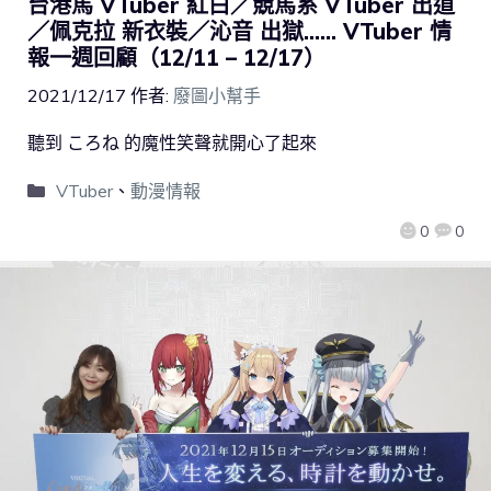
台港馬 VTuber 紅白／競馬系 VTuber 出道
／佩克拉 新衣裝／沁音 出獄…… VTuber 情
報一週回顧（12/11 – 12/17）
2021/12/17
作者:
廢圖小幫手
聽到 ころね 的魔性笑聲就開心了起來
VTuber
、
動漫情報
0
0