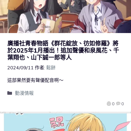
廣播社青春物語《群花綻放、彷如修羅》將
於2025年1月播出！追加聲優和泉風花、千
葉翔也、山下誠一郎等人
2024/09/11
作者:
鬆餅
這部果然要有聲優配音啊～
動漫情報
0
0