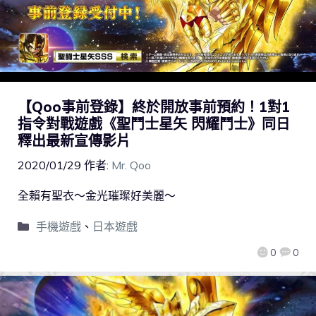
【Qoo事前登錄】終於開放事前預約！1對1
指令對戰遊戲《聖鬥士星矢 閃耀鬥士》同日
釋出最新宣傳影片
2020/01/29
作者:
Mr. Qoo
全賴有聖衣～金光璀璨好美麗～
手機遊戲
、
日本遊戲
0
0