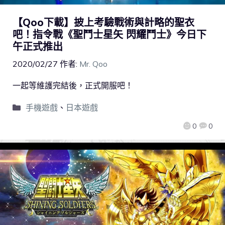
【Qoo下載】披上考驗戰術與計略的聖衣
吧！指令戰《聖鬥士星矢 閃耀鬥士》今日下
午正式推出
2020/02/27
作者:
Mr. Qoo
一起等維護完結後，正式開服吧！
手機遊戲
、
日本遊戲
0
0