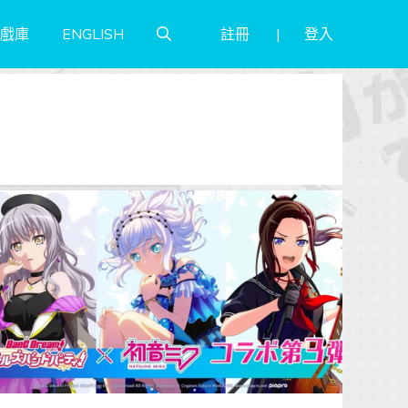
註冊
登入
戲庫
ENGLISH