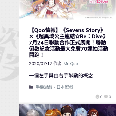
【Qoo情報】《Sevens Story》
✕《超異域公主連結☆Re：Dive》
7月24日聯動合作正式展開！聯動
倒數紀念活動最大免費70連抽活動
開跑！
2020/07/17
作者:
Mr. Qoo
一個左手與由右手聯動的概念
手機遊戲
、
日本遊戲
0
0