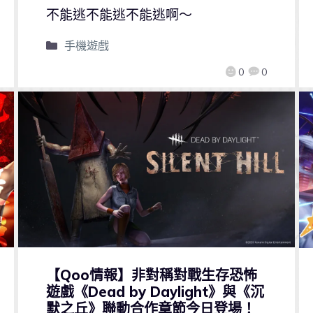
不能逃不能逃不能逃啊～
手機遊戲
0
0
【Qoo情報】非對稱對戰生存恐怖
遊戲《Dead by Daylight》與《沉
默之丘》聯動合作章節今日登場！