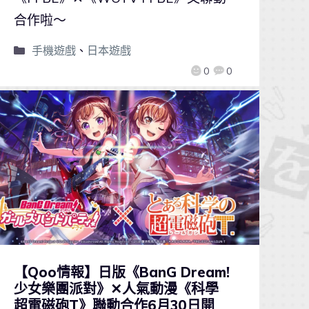
合作啦～
手機遊戲
、
日本遊戲
0
0
【Qoo情報】日版《BanG Dream!
少女樂團派對》✕人氣動漫《科學
超電磁砲T》聯動合作6月30日開