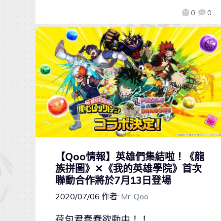
0
0
【Qoo情報】英雄們集結啦！《龍
族拼圖》✕《我的英雄學院》首次
聯動合作將於7月13日登場
2020/07/06
作者:
Mr. Qoo
荷包君蠢蠢欲動中！！