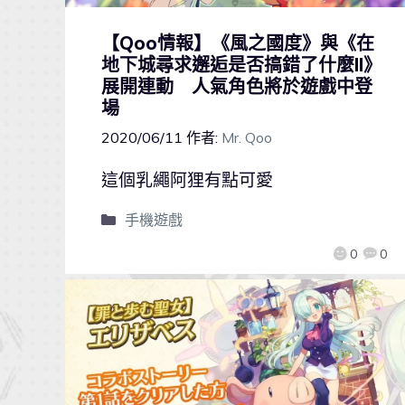
【Qoo情報】《風之國度》與《在
地下城尋求邂逅是否搞錯了什麼II》
展開連動 人氣角色將於遊戲中登
場
2020/06/11
作者:
Mr. Qoo
這個乳繩阿狸有點可愛
手機遊戲
0
0