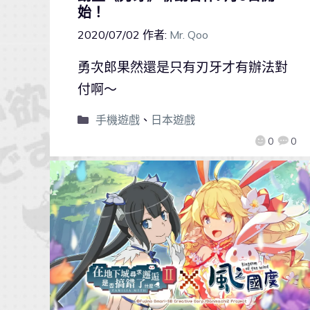
始！
2020/07/02
作者:
Mr. Qoo
勇次郎果然還是只有刃牙才有辦法對
付啊～
手機遊戲
、
日本遊戲
0
0