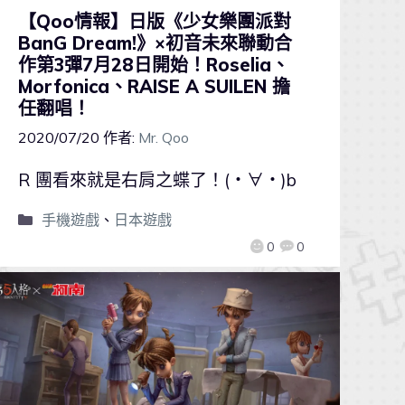
【Qoo情報】日版《少女樂團派對
BanG Dream!》×初音未來聯動合
作第3彈7月28日開始！Roselia、
Morfonica、RAISE A SUILEN 擔
任翻唱！
2020/07/20
作者:
Mr. Qoo
R 團看來就是右肩之蝶了！(・∀・)b
手機遊戲
、
日本遊戲
0
0