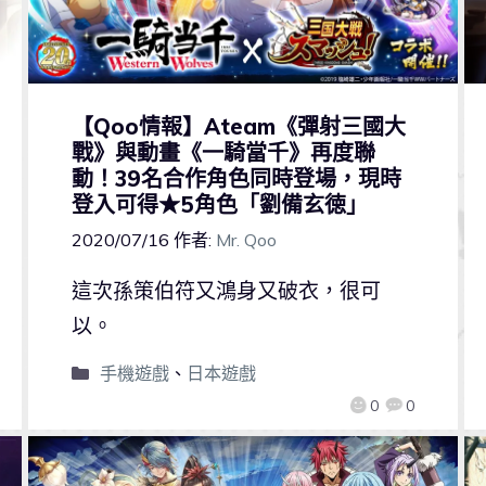
【Qoo情報】Ateam《彈射三國大
戰》與動畫《一騎當千》再度聯
動！39名合作角色同時登場，現時
登入可得★5角色「劉備玄徳」
2020/07/16
作者:
Mr. Qoo
這次孫策伯符又鴻身又破衣，很可
以。
手機遊戲
、
日本遊戲
0
0