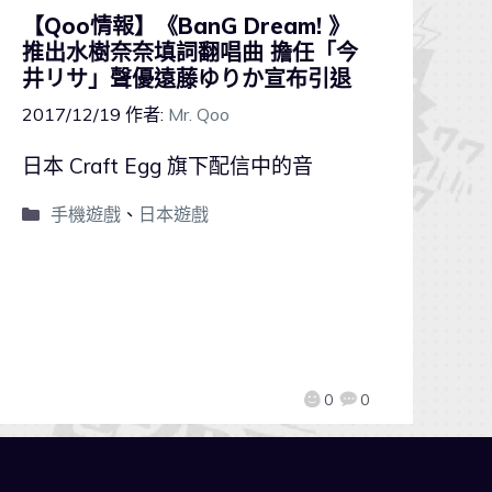
【Qoo情報】《BanG Dream! 》
推出水樹奈奈填詞翻唱曲 擔任「今
井リサ」聲優遠藤ゆりか宣布引退
2017/12/19
作者:
Mr. Qoo
日本 Craft Egg 旗下配信中的音
手機遊戲
、
日本遊戲
0
0