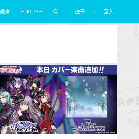
註冊
登入
戲庫
ENGLISH