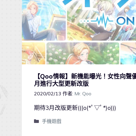
【Qoo情報】新機能曝光！女性向聲優養
月進行大型更新改版
2020/02/13
作者:
Mr. Qoo
期待3月改版更新(((o(*ﾟ▽ﾟ*)o)))
手機遊戲