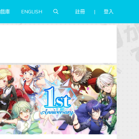
註冊
登入
戲庫
ENGLISH