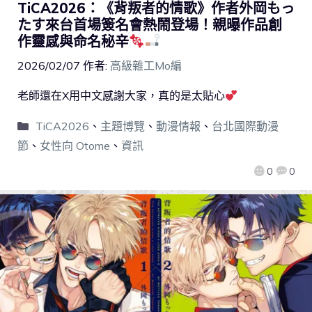
TiCA2026：《背叛者的情歌》作者外岡もっ
たす來台首場簽名會熱鬧登場！親曝作品創
作靈感與命名秘辛
2026/02/07
作者:
高級雜工Mo編
老師還在X用中文感謝大家，真的是太貼心
TiCA2026
、
主題博覽
、
動漫情報
、
台北國際動漫
節
、
女性向 Otome
、
資訊
0
0