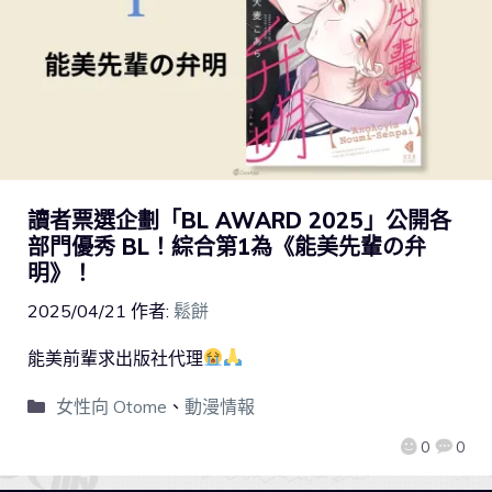
讀者票選企劃「BL AWARD 2025」公開各
部門優秀 BL！綜合第1為《能美先輩の弁
明》！
2025/04/21
作者:
鬆餅
能美前輩求出版社代理
女性向 Otome
、
動漫情報
0
0