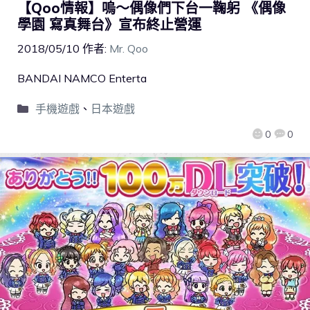
【Qoo情報】嗚～偶像們下台一鞠躬 《偶像
學園 寫真舞台》宣布終止營運
2018/05/10
作者:
Mr. Qoo
BANDAI NAMCO Enterta
手機遊戲
、
日本遊戲
0
0