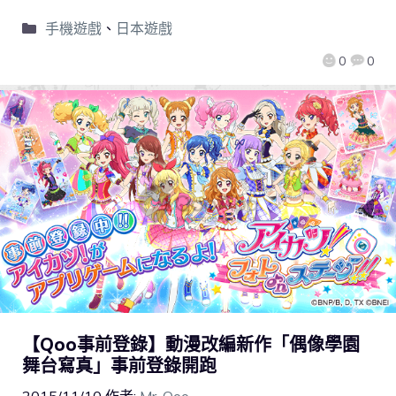
手機遊戲
、
日本遊戲
0
0
【Qoo事前登錄】動漫改編新作「偶像學園
舞台寫真」事前登錄開跑
2015/11/10
作者:
Mr. Qoo