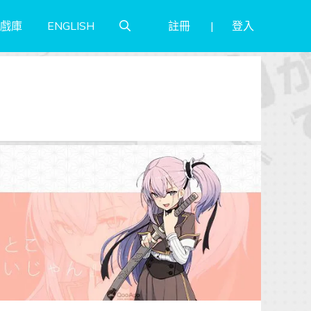
註冊
登入
戲庫
ENGLISH