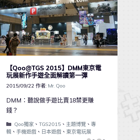
【Qoo@TGS 2015】DMM東京電
玩展新作手遊全面解讀第一彈
2015/09/22
作者:
Mr. Qoo
DMM：聽說做手遊比賣18禁更賺
錢？
Qoo獨家
、
TGS2015
、
主題博覽
、
專
輯
、
手機遊戲
、
日本遊戲
、
東京電玩展