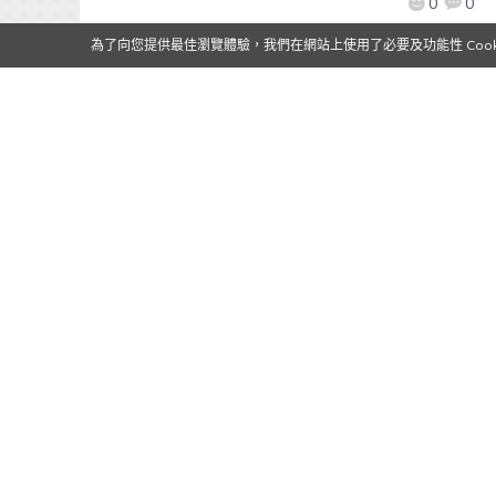
0
0
為了向您提供最佳瀏覽體驗，我們在網站上使用了必要及功能性 Cooki
【TGS2015】艦娘登陸移動端平
台！「艦隊Collection（艦隊これ
くしょん -艦これ-）」Android版
預計冬季上架！
2015/09/17
作者:
Mr. Qoo
日本運營商DMM於今日（9月17日）