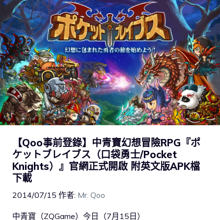
【Qoo事前登錄】中青寶幻想冒險RPG『ポ
ケットブレイブス（口袋勇士/Pocket
Knights）』官網正式開啟 附英文版APK檔
下載
2014/07/15
作者:
Mr. Qoo
中青寶（ZQGame）今日（7月15日）