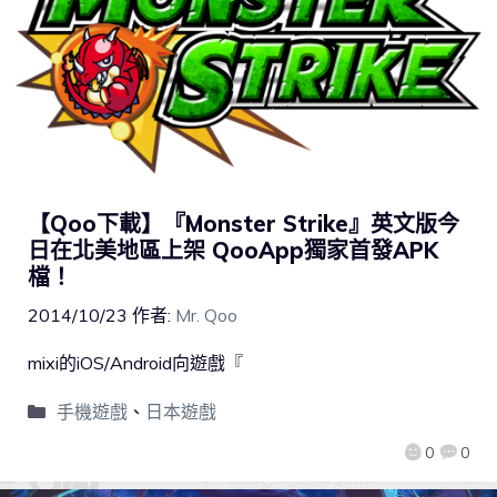
【Qoo下載】『Monster Strike』英文版今
日在北美地區上架 QooApp獨家首發APK
檔！
2014/10/23
作者:
Mr. Qoo
mixi的iOS/Android向遊戲『
手機遊戲
、
日本遊戲
0
0