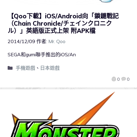
【Qoo下載】iOS/Android向「鎖鏈戰記
（Chain Chronicle/チェインクロニク
ル）」英語版正式上架 附APK檔
2014/12/09
作者:
Mr. Qoo
SEGA和gumi聯手推出的iOS/An
手機遊戲
、
日本遊戲
0
0