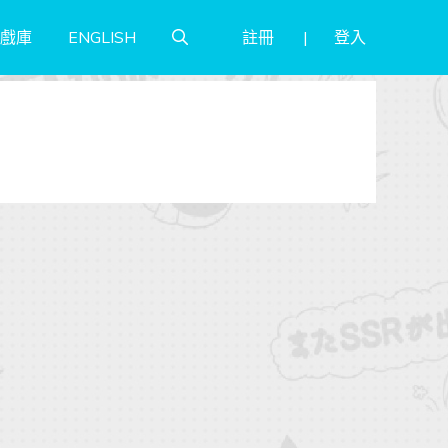
註冊
登入
戲庫
ENGLISH