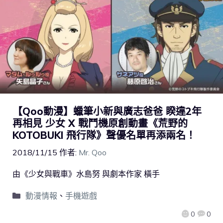
【Qoo動漫】蠟筆小新與廣志爸爸 睽違2年
再相見 少女 X 戰鬥機原創動畫《荒野的
KOTOBUKI 飛行隊》聲優名單再添兩名！
2018/11/15
作者:
Mr. Qoo
由《少女與戰車》水島努 與劇本作家 橫手
動漫情報
、
手機遊戲
0
0