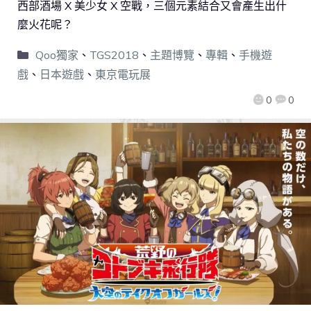
西部酒場 X 美少女 X 空戰，三個元素結合又會產生出什
麼火花呢？
Qoo獨家
、
TGS2018
、
主題博覽
、
專輯
、
手機遊
戲
、
日本遊戲
、
東京電玩展
0
0