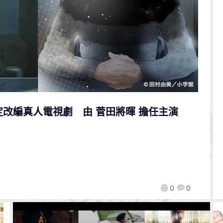
定改編真人電視劇 由 菅田將暉 擔任主演
0
0