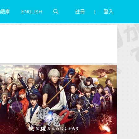
註冊
登入
戲庫
ENGLISH