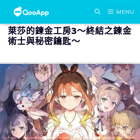
MENU
萊莎的鍊金工房3～終結之鍊金
術士與秘密鑰匙～