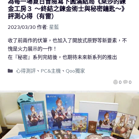
為每一場夏日冒險寫下圓滿結局《萊莎的鍊
金工房３ ～終結之鍊金術士與秘密鑰匙～》
評測心得（有雷）
2023/03/30
作者:
星藍
收了前兩作的伏筆，也加入了開放式原野等新要素，不
愧是火力展示的一作！
在『秘密』系列完結後，也期待未來新系列的推出
心得測評
、
PC&主機
、
Qoo獨家
0
0