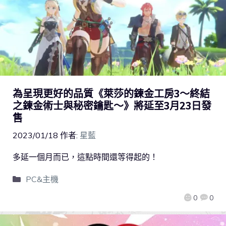
為呈現更好的品質《萊莎的鍊金工房3～終結
之鍊金術士與秘密鑰匙～》將延至3月23日發
售
2023/01/18
作者:
星藍
多延一個月而已，這點時間還等得起的！
PC&主機
0
0