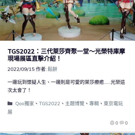
TGS2022：三代萊莎齊聚一堂～光榮特庫摩
現場展區直擊介紹！
2022/09/15
作者:
鬆餅
一邊玩到懷疑人生、一邊則是可愛的萊莎療癒……光榮這
次太會了！
Qoo獨家
、
TGS2022
、
主題博覽
、
專輯
、
東京電玩
展
0
0