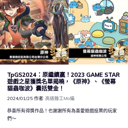
TpGS2024：原繼續贏！2023 GAME STAR
遊戲之星獲獎名單揭曉，《原神》、《螢幕
貓蟲咖波》囊括雙金！
2024/01/25
作者:
高級雜工Mo編
恭喜所有得獎作品！也謝謝所有為喜愛遊戲投票的玩家
們～