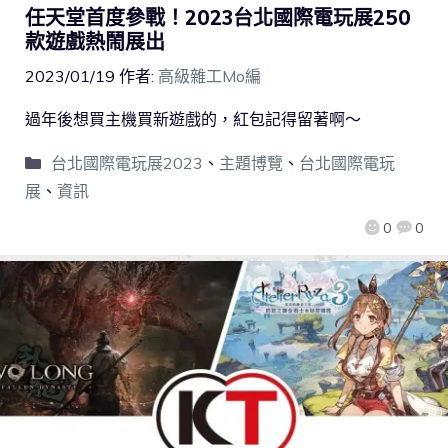
任天堂首度參戰！2023台北國際電玩展250
款遊戲熱鬧展出
2023/01/19
作者:
高級雜工Mo編
過年後想買主機買新遊戲的，紅包記得留著啊～
台北國際電玩展2023
、
主題博覽
、
台北國際電玩
展
、
資訊
0
0