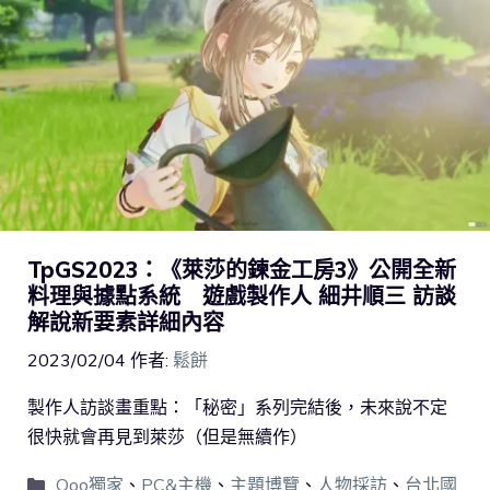
TpGS2023：《萊莎的鍊金工房3》公開全新
料理與據點系統 遊戲製作人 細井順三 訪談
解說新要素詳細內容
2023/02/04
作者:
鬆餅
製作人訪談畫重點：「秘密」系列完結後，未來說不定
很快就會再見到萊莎（但是無續作）
Qoo獨家
、
PC&主機
、
主題博覽
、
人物採訪
、
台北國