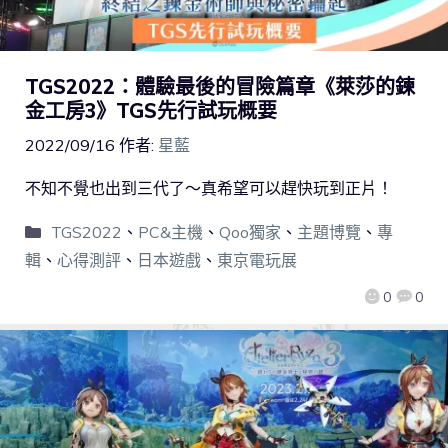
TGS2022：體驗最後的冒險篇章《萊莎的鍊
金工房3》TGS先行試玩概要
2022/09/16
作者:
星藍
不知不覺也出到三代了～真希望可以趕快玩到正片！
TGS2022
、
PC&主機
、
Qoo獨家
、
主題博覽
、
專
輯
、
心得測評
、
日本遊戲
、
東京電玩展
0
0