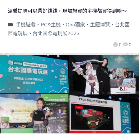
溫馨提醒可以帶好錢錢，現場想買的主機都買得到唷～
手機遊戲
、
PC&主機
、
Qoo獨家
、
主題博覽
、
台北國
際電玩展
、
台北國際電玩展2023
0
0