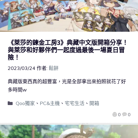
《萊莎的鍊金工房3》典藏中文版開箱分享！
與萊莎和好夥伴們一起度過最後一場夏日冒
險！
2023/03/24
作者:
鬆餅
典藏版東西真的超豐富，光是全部拿出來拍照就花了好
多時間w
Qoo獨家
、
PC&主機
、
宅宅生活
、
開箱
0
0