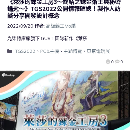
《萊莎的鍊金工房3～終結之鍊金術士與秘密
鑰匙～》TGS2022公開情報匯總！製作人訪
談分享開發設計概念
2022/09/20
作者:
高級雜工Mo編
光榮特庫摩旗下 GUST 團隊新作《萊莎
TGS2022
、
PC&主機
、
主題博覽
、
東京電玩展
0
0