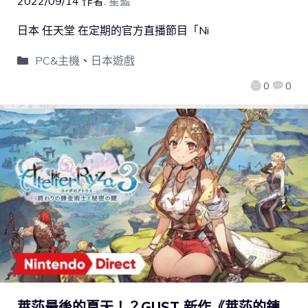
2022/09/14
作者:
星藍
日本 任天堂 在定期的官方直播節目「Ni
PC&主機
、
日本遊戲
0
0
萊莎最後的夏天！？GUST 新作《萊莎的鍊