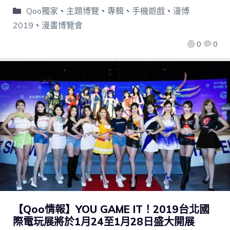
Qoo獨家
、
主題博覽
、
專輯
、
手機遊戲
、
漫博
2019
、
漫畫博覽會
0
0
【Qoo情報】YOU GAME IT！2019台北國
際電玩展將於1月24至1月28日盛大開展