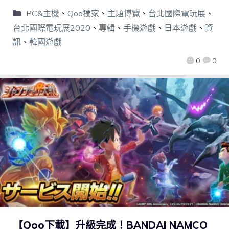
PC&主機
、
Qoo獨家
、
主題博覽
、
台北國際電玩展
、
台北國際電玩展2020
、
專輯
、
手機遊戲
、
日本遊戲
、
資
訊
、
韓國遊戲
0
0
【Qoo下載】升級完成！BANDAI NAMCO