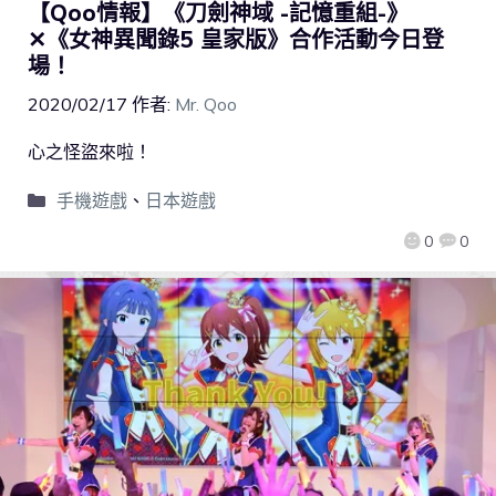
【Qoo情報】《刀劍神域 -記憶重組-》
✕《女神異聞錄5 皇家版》合作活動今日登
場！
2020/02/17
作者:
Mr. Qoo
心之怪盜來啦！
手機遊戲
、
日本遊戲
0
0