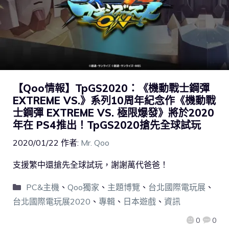
【Qoo情報】TpGS2020：《機動戰士鋼彈
EXTREME VS.》系列10周年紀念作《機動戰
士鋼彈 EXTREME VS. 極限爆發》將於2020
年在 PS4推出！TpGS2020搶先全球試玩
2020/01/22
作者:
Mr. Qoo
支援繁中還搶先全球試玩，謝謝萬代爸爸！
PC&主機
、
Qoo獨家
、
主題博覽
、
台北國際電玩展
、
台北國際電玩展2020
、
專輯
、
日本遊戲
、
資訊
0
0