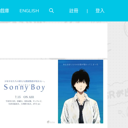
註冊
登入
戲庫
ENGLISH