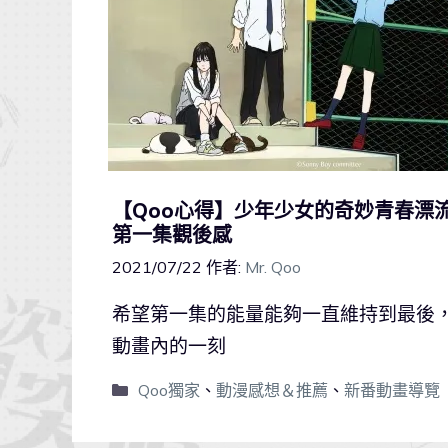
【Qoo心得】少年少女的奇妙青春漂流暑
第一集觀後感
2021/07/22
作者:
Mr. Qoo
希望第一集的能量能夠一直維持到最後
動畫內的一刻
Qoo獨家
、
動漫感想＆推薦
、
新番動畫導覽