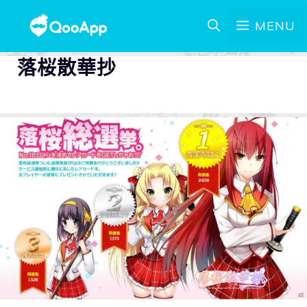
MENU
落桜散華抄